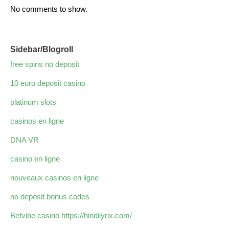
No comments to show.
Sidebar/Blogroll
free spins no deposit
10 euro deposit casino
platinum slots
casinos en ligne
DNA VR
casino en ligne
nouveaux casinos en ligne
no deposit bonus codes
Betvibe casino https://hindilyrix.com/