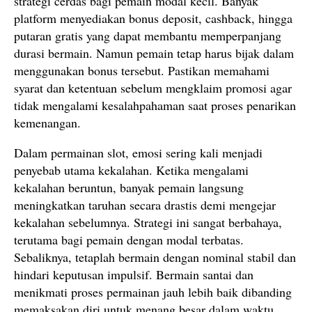
strategi cerdas bagi pemain modal kecil. Banyak
platform menyediakan bonus deposit, cashback, hingga
putaran gratis yang dapat membantu memperpanjang
durasi bermain. Namun pemain tetap harus bijak dalam
menggunakan bonus tersebut. Pastikan memahami
syarat dan ketentuan sebelum mengklaim promosi agar
tidak mengalami kesalahpahaman saat proses penarikan
kemenangan.
Dalam permainan slot, emosi sering kali menjadi
penyebab utama kekalahan. Ketika mengalami
kekalahan beruntun, banyak pemain langsung
meningkatkan taruhan secara drastis demi mengejar
kekalahan sebelumnya. Strategi ini sangat berbahaya,
terutama bagi pemain dengan modal terbatas.
Sebaliknya, tetaplah bermain dengan nominal stabil dan
hindari keputusan impulsif. Bermain santai dan
menikmati proses permainan jauh lebih baik dibanding
memaksakan diri untuk menang besar dalam waktu