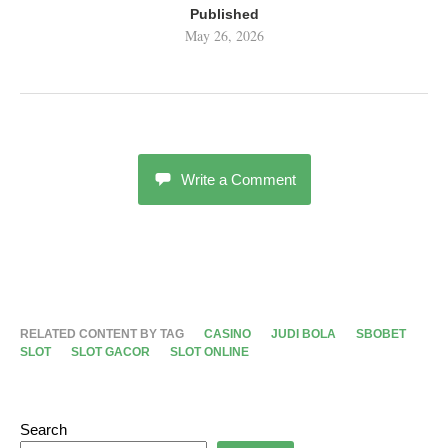
Published
May 26, 2026
Write a Comment
RELATED CONTENT BY TAG
CASINO
JUDI BOLA
SBOBET
SLOT
SLOT GACOR
SLOT ONLINE
Search