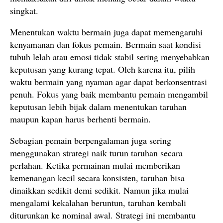
singkat.
Menentukan waktu bermain juga dapat memengaruhi
kenyamanan dan fokus pemain. Bermain saat kondisi
tubuh lelah atau emosi tidak stabil sering menyebabkan
keputusan yang kurang tepat. Oleh karena itu, pilih
waktu bermain yang nyaman agar dapat berkonsentrasi
penuh. Fokus yang baik membantu pemain mengambil
keputusan lebih bijak dalam menentukan taruhan
maupun kapan harus berhenti bermain.
Sebagian pemain berpengalaman juga sering
menggunakan strategi naik turun taruhan secara
perlahan. Ketika permainan mulai memberikan
kemenangan kecil secara konsisten, taruhan bisa
dinaikkan sedikit demi sedikit. Namun jika mulai
mengalami kekalahan beruntun, taruhan kembali
diturunkan ke nominal awal. Strategi ini membantu