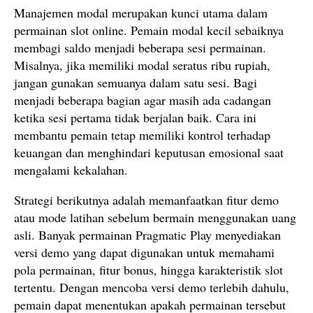
Manajemen modal merupakan kunci utama dalam
permainan slot online. Pemain modal kecil sebaiknya
membagi saldo menjadi beberapa sesi permainan.
Misalnya, jika memiliki modal seratus ribu rupiah,
jangan gunakan semuanya dalam satu sesi. Bagi
menjadi beberapa bagian agar masih ada cadangan
ketika sesi pertama tidak berjalan baik. Cara ini
membantu pemain tetap memiliki kontrol terhadap
keuangan dan menghindari keputusan emosional saat
mengalami kekalahan.
Strategi berikutnya adalah memanfaatkan fitur demo
atau mode latihan sebelum bermain menggunakan uang
asli. Banyak permainan Pragmatic Play menyediakan
versi demo yang dapat digunakan untuk memahami
pola permainan, fitur bonus, hingga karakteristik slot
tertentu. Dengan mencoba versi demo terlebih dahulu,
pemain dapat menentukan apakah permainan tersebut