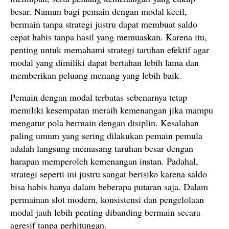
besar. Namun bagi pemain dengan modal kecil,
bermain tanpa strategi justru dapat membuat saldo
cepat habis tanpa hasil yang memuaskan. Karena itu,
penting untuk memahami strategi taruhan efektif agar
modal yang dimiliki dapat bertahan lebih lama dan
memberikan peluang menang yang lebih baik.
Pemain dengan modal terbatas sebenarnya tetap
memiliki kesempatan meraih kemenangan jika mampu
mengatur pola bermain dengan disiplin. Kesalahan
paling umum yang sering dilakukan pemain pemula
adalah langsung memasang taruhan besar dengan
harapan memperoleh kemenangan instan. Padahal,
strategi seperti ini justru sangat berisiko karena saldo
bisa habis hanya dalam beberapa putaran saja. Dalam
permainan slot modern, konsistensi dan pengelolaan
modal jauh lebih penting dibanding bermain secara
agresif tanpa perhitungan.