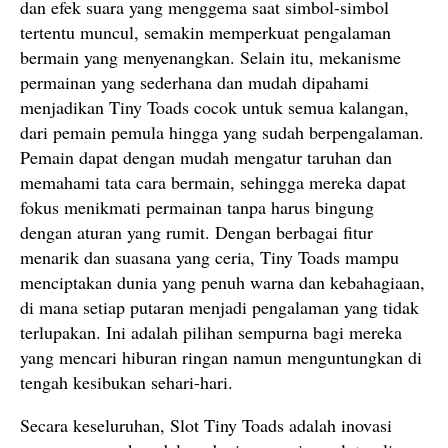
dan efek suara yang menggema saat simbol-simbol
tertentu muncul, semakin memperkuat pengalaman
bermain yang menyenangkan. Selain itu, mekanisme
permainan yang sederhana dan mudah dipahami
menjadikan Tiny Toads cocok untuk semua kalangan,
dari pemain pemula hingga yang sudah berpengalaman.
Pemain dapat dengan mudah mengatur taruhan dan
memahami tata cara bermain, sehingga mereka dapat
fokus menikmati permainan tanpa harus bingung
dengan aturan yang rumit. Dengan berbagai fitur
menarik dan suasana yang ceria, Tiny Toads mampu
menciptakan dunia yang penuh warna dan kebahagiaan,
di mana setiap putaran menjadi pengalaman yang tidak
terlupakan. Ini adalah pilihan sempurna bagi mereka
yang mencari hiburan ringan namun menguntungkan di
tengah kesibukan sehari-hari.
Secara keseluruhan, Slot Tiny Toads adalah inovasi