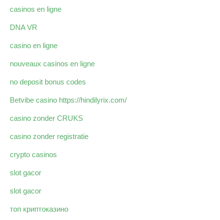
casinos en ligne
DNA VR
casino en ligne
nouveaux casinos en ligne
no deposit bonus codes
Betvibe casino https://hindilyrix.com/
casino zonder CRUKS
casino zonder registratie
crypto casinos
slot gacor
slot gacor
топ криптоказино