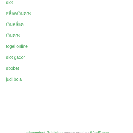
slot
สล็อตเว็บตรง
เว็บสล็อต
เว็บตรง
togel online
slot gacor
sbobet
judi bola
Independent Publisher
empowered by
WordPress