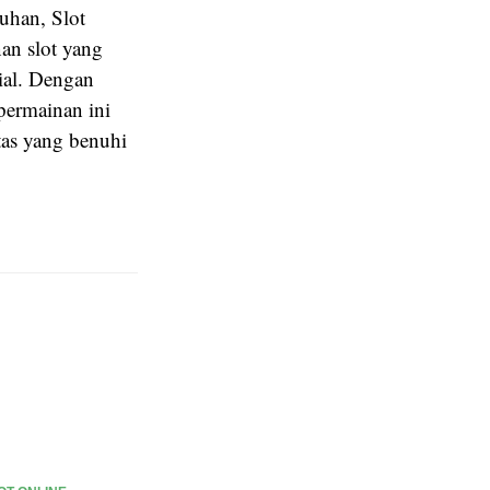
uhan, Slot
an slot yang
ial. Dengan
permainan ini
tas yang benuhi