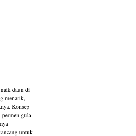
 naik daun di
ng menarik,
tnya. Konsep
n permen gula-
anya
rancang untuk