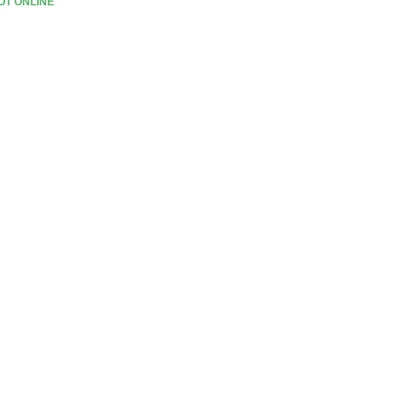
OT ONLINE