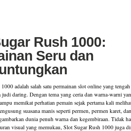
Sugar Rush 1000:
inan Seru dan
untungkan
 1000 adalah salah satu permainan slot online yang tengah
a judi daring. Dengan tema yang ceria dan warna-warni ya
ampu memikat perhatian pemain sejak pertama kali meliha
engusung suasana manis seperti permen, permen karet, da
gambarkan dunia penuh warna dan kegembiraan. Tidak h
uran visual yang memukau, Slot Sugar Rush 1000 juga di