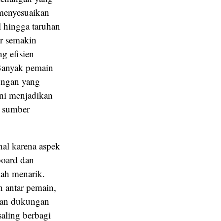
 menyesuaikan
l hingga taruhan
ar semakin
g efisien
Banyak pemain
ungan yang
ini menjadikan
a sumber
nal karena aspek
board dan
ah menarik.
 antar pemain,
gan dukungan
saling berbagi