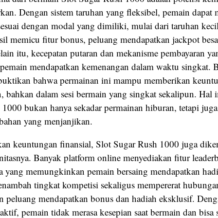
an. Dengan sistem taruhan yang fleksibel, pemain dapat
esuai dengan modal yang dimiliki, mulai dari taruhan keci
hasil memicu fitur bonus, peluang mendapatkan jackpot bes
elain itu, kecepatan putaran dan mekanisme pembayaran yan
emain mendapatkan kemenangan dalam waktu singkat. 
buktikan bahwa permainan ini mampu memberikan keunt
n, bahkan dalam sesi bermain yang singkat sekalipun. Hal 
 1000 bukan hanya sekadar permainan hiburan, tetapi jug
bahan yang menjanjikan.
an keuntungan finansial, Slot Sugar Rush 1000 juga dike
nitasnya. Banyak platform online menyediakan fitur leader
la yang memungkinkan pemain bersaing mendapatkan hadi
nambah tingkat kompetisi sekaligus mempererat hubungan
an peluang mendapatkan bonus dan hadiah eksklusif. Den
ktif, pemain tidak merasa kesepian saat bermain dan bisa 