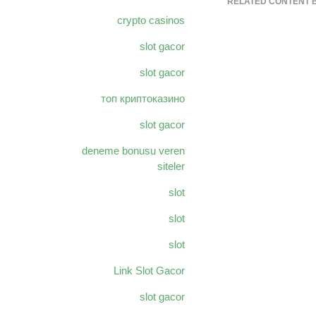
RELATED CONTENT 
crypto casinos
slot gacor
slot gacor
топ криптоказино
slot gacor
deneme bonusu veren
siteler
slot
slot
slot
Link Slot Gacor
slot gacor