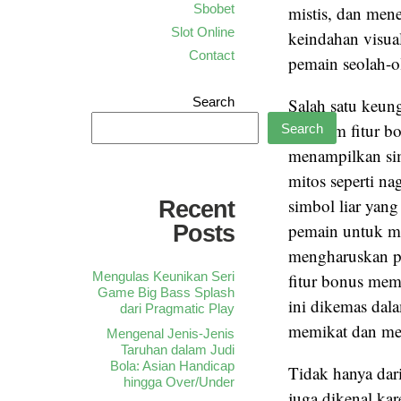
Sbobet
mistis, dan men
Slot Online
keindahan visual
Contact
pemain seolah-o
Search
Salah satu keung
beragam fitur b
Search
menampilkan simb
mitos seperti na
simbol liar ya
Recent
pemain untuk me
Posts
mengharuskan pe
Mengulas Keunikan Seri
fitur bonus me
Game Big Bass Splash
ini dikemas dal
dari Pragmatic Play
memikat dan men
Mengenal Jenis-Jenis
Taruhan dalam Judi
Bola: Asian Handicap
Tidak hanya dari
hingga Over/Under
juga dikenal kar