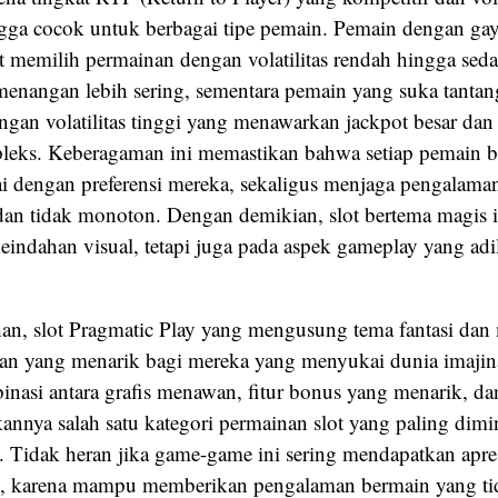
ingga cocok untuk berbagai tipe pemain. Pemain dengan ga
at memilih permainan dengan volatilitas rendah hingga sed
nangan lebih sering, sementara pemain yang suka tantan
gan volatilitas tinggi yang menawarkan jackpot besar dan 
pleks. Keberagaman ini memastikan bahwa setiap pemain
i dengan preferensi mereka, sekaligus menjaga pengalaman
n tidak monoton. Dengan demikian, slot bertema magis i
indahan visual, tetapi juga pada aspek gameplay yang adi
han, slot Pragmatic Play yang mengusung tema fantasi dan
an yang menarik bagi mereka yang menyukai dunia imajin
inasi antara grafis menawan, fitur bonus yang menarik, d
kannya salah satu kategori permainan slot yang paling dimin
. Tidak heran jika game-game ini sering mendapatkan apre
s, karena mampu memberikan pengalaman bermain yang ti