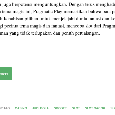
i juga berpotensi menguntungkan. Dengan terus menghadi
tema magis ini, Pragmatic Play memastikan bahwa para p
h kehabisan pilihan untuk menjelajahi dunia fantasi dan ke
gi pecinta tema magis dan fantasi, mencoba slot dari Pragm
man yang tidak terlupakan dan penuh petualangan.
mment
BY TAG
CASINO
JUDI BOLA
SBOBET
SLOT
SLOT GACOR
SL