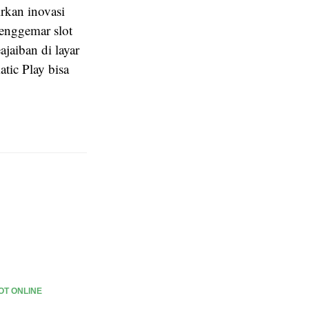
rkan inovasi
enggemar slot
ajaiban di layar
atic Play bisa
OT ONLINE