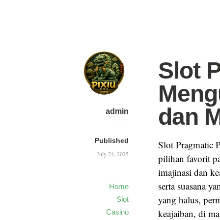
Slot 
Meng
dan M
admin
Published
Slot Pragmatic 
July 24, 2025
pilihan favorit
imajinasi dan k
serta suasana ya
Home
yang halus, pe
Slot
keajaiban, di m
Casino