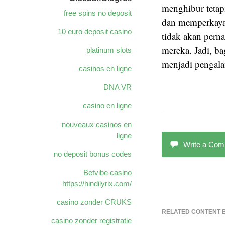
menghibur tetap
free spins no deposit
dan memperkaya 
10 euro deposit casino
tidak akan perna
mereka. Jadi, ba
platinum slots
menjadi pengala
casinos en ligne
DNA VR
casino en ligne
nouveaux casinos en
ligne
Write a Co
no deposit bonus codes
Betvibe casino
https://hindilyrix.com/
casino zonder CRUKS
RELATED CONTENT 
casino zonder registratie