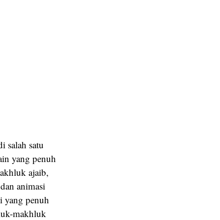
i salah satu
main yang penuh
akhluk ajaib,
 dan animasi
i yang penuh
hluk-makhluk