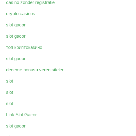
casino zonder registratie
crypto casinos
slot gacor
slot gacor
топ криптоказино
slot gacor
deneme bonusu veren siteler
slot
slot
slot
Link Slot Gacor
slot gacor