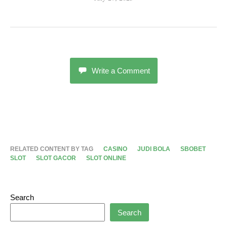
Write a Comment
RELATED CONTENT BY TAG
CASINO
JUDI BOLA
SBOBET
SLOT
SLOT GACOR
SLOT ONLINE
Search
Search