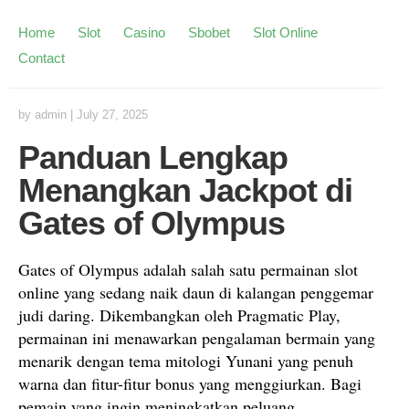
Home
Slot
Casino
Sbobet
Slot Online
Contact
by
admin
|
July 27, 2025
Panduan Lengkap
Menangkan Jackpot di
Gates of Olympus
Gates of Olympus adalah salah satu permainan slot
online yang sedang naik daun di kalangan penggemar
judi daring. Dikembangkan oleh Pragmatic Play,
permainan ini menawarkan pengalaman bermain yang
menarik dengan tema mitologi Yunani yang penuh
warna dan fitur-fitur bonus yang menggiurkan. Bagi
pemain yang ingin meningkatkan peluang