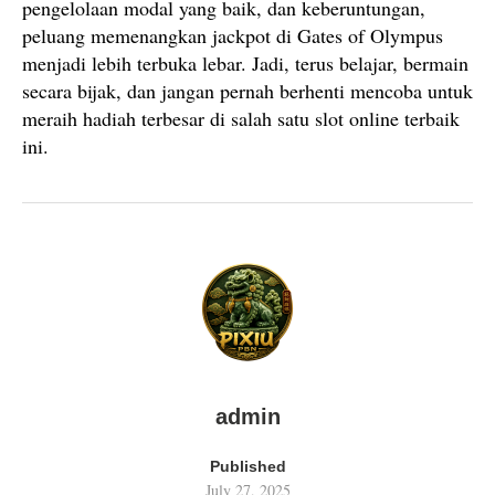
pengelolaan modal yang baik, dan keberuntungan,
peluang memenangkan jackpot di Gates of Olympus
menjadi lebih terbuka lebar. Jadi, terus belajar, bermain
secara bijak, dan jangan pernah berhenti mencoba untuk
meraih hadiah terbesar di salah satu slot online terbaik
ini.
admin
Published
July 27, 2025