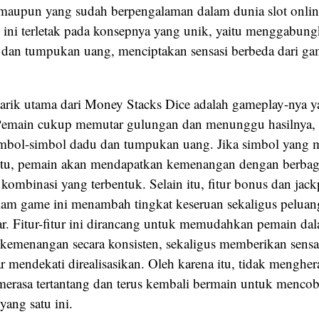
maupun yang sudah berpengalaman dalam dunia slot onli
 ini terletak pada konsepnya yang unik, yaitu menggabun
dan tumpukan uang, menciptakan sensasi berbeda dari gam
 tarik utama dari Money Stacks Dice adalah gameplay-nya 
 Pemain cukup memutar gulungan dan menunggu hasilnya,
mbol-simbol dadu dan tumpukan uang. Jika simbol yang m
ntu, pemain akan mendapatkan kemenangan dengan berbaga
kombinasi yang terbentuk. Selain itu, fitur bonus dan jack
alam game ini menambah tingkat keseruan sekaligus pelua
r. Fitur-fitur ini dirancang untuk memudahkan pemain da
emenangan secara konsisten, sekaligus memberikan sens
ar mendekati direalisasikan. Oleh karena itu, tidak mengher
erasa tertantang dan terus kembali bermain untuk menco
ang satu ini.