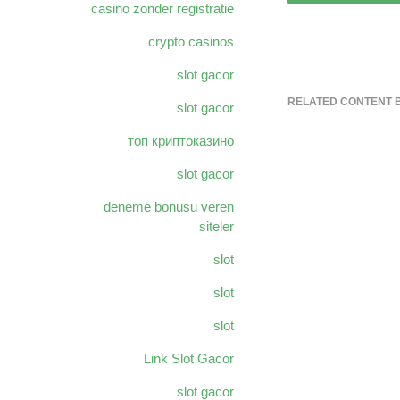
casino zonder registratie
crypto casinos
slot gacor
RELATED CONTENT 
slot gacor
топ криптоказино
slot gacor
deneme bonusu veren
siteler
slot
slot
slot
Link Slot Gacor
slot gacor