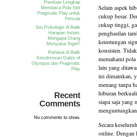
Panduan Lengkap
Selain aspek hi
Membaca Pola Slot
Pragmatic Play untuk
cukup besar. De
Pemula
cukup tinggi, g
Sisi Psikologis di Balik
penghasilan tam
Harapan Instan:
Mengapa Orang
keuntungan sign
Menyukai Togel?
konsisten. Tida
Rahasia di Balik
Kesuksesan Gates of
memahami pola p
Olympus dari Pragmatic
lain yang ditaw
Play
ini dimainkan,
menang tanpa ha
hiburan berkual
Recent
siapa saja yang
Comments
menguntungkan
No comments to show.
Secara keseluru
online. Dengan