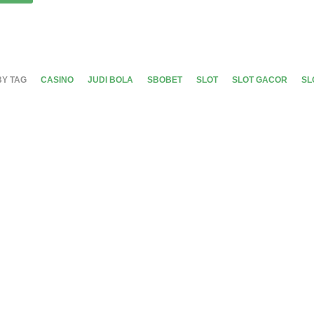
BY TAG
CASINO
JUDI BOLA
SBOBET
SLOT
SLOT GACOR
SL