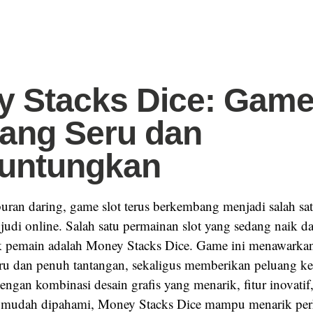
 Stacks Dice: Gam
yang Seru dan
untungkan
uran daring, game slot terus berkembang menjadi salah sat
judi online. Salah satu permainan slot yang sedang naik 
ak pemain adalah Money Stacks Dice. Game ini menawarka
ru dan penuh tantangan, sekaligus memberikan peluang k
ngan kombinasi desain grafis yang menarik, fitur inovati
 mudah dipahami, Money Stacks Dice mampu menarik perh