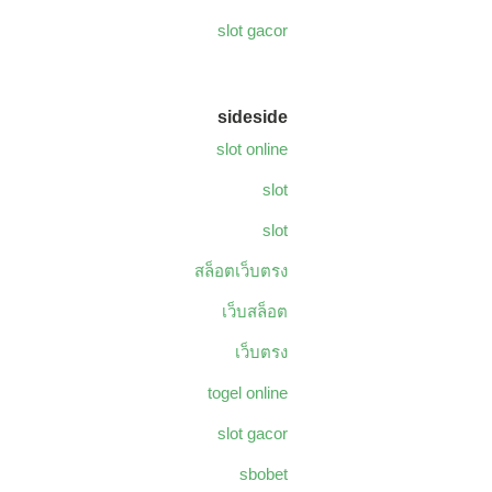
slot gacor
sideside
slot online
slot
slot
สล็อตเว็บตรง
เว็บสล็อต
เว็บตรง
togel online
slot gacor
sbobet