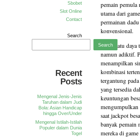
Sbobet
pemain pemula 
Slot Online
utama dari game
Contact
permainan dadu 
konvensional.
Search
Salah satu daya
Search
namun adiktif.
menampilkan si
kombinasi terte
Recent
tergantung pada 
Posts
yang tersedia d
Mengenal Jenis-Jenis
keuntungan besa
Taruhan dalam Judi
mengumpulkan k
Bola: Asian Handicap
hingga Over/Under
saat jackpot bes
Mengenal Istilah-Istilah
banyak pemain m
Populer dalam Dunia
mereka di game y
Togel