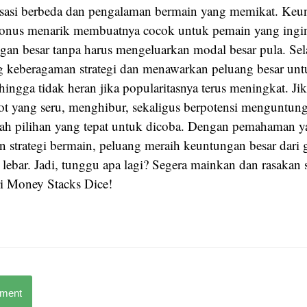
sasi berbeda dan pengalaman bermain yang memikat. Keu
 bonus menarik membuatnya cocok untuk pemain yang ingi
gan besar tanpa harus mengeluarkan modal besar pula. Sela
 keberagaman strategi dan menawarkan peluang besar unt
ehingga tidak heran jika popularitasnya terus meningkat. J
ot yang seru, menghibur, sekaligus berpotensi menguntu
lah pilihan yang tepat untuk dicoba. Dengan pemahaman y
an strategi bermain, peluang meraih keuntungan besar dari 
lebar. Jadi, tunggu apa lagi? Segera mainkan dan rasakan 
i Money Stacks Dice!
mment